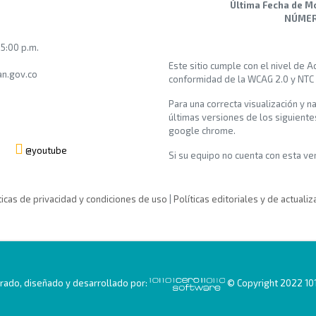
Última Fecha de M
NÚMERO
 5:00 p.m.
Este sitio cumple con el nivel de 
n.gov.co
conformidad de la WCAG 2.0 y NTC
Para una correcta visualización y n
últimas versiones de los siguiente
google chrome.
@youtube
Si su equipo no cuenta con esta vers
ticas de privacidad y condiciones de uso
|
Políticas editoriales y de actualiz
ado, diseñado y desarrollado por:
© Copyright 2022 101