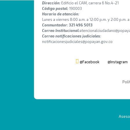
Dirección:
Edificio el CAM, carrera 6 No.4-21
Código postal:
190003
Horario de atención:
Lunes a viernes 8:00 a.m. a 12:00 p.m. y 2:00 p.m. a
Conmuntador:
321 496 5013
Correo Institucional:
atencionalciudadano@popaya
Correo notificaciones judiciales:
notificacionesjudiciales@popayan.gov.co
@Facebook
@Instagram
Polí
Asesor