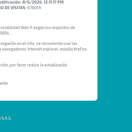
odificación:
8/6/2026, 12:11:17 PM
 DE VISITAS:
678059
Accesibilidad Web A según los requisitos de
 5854.
avegación en el sitio, se recomienda usar las
s navegadores: Internet explorer, mozilla fireFox,
ión, por favor realice la actualización.
ación
 S.A.S.