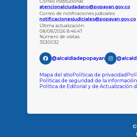
Correo institucional:
atencionalciudadano@popayan.gov.co
Correo de notificaciones judiciales:
notificacionesjudiciales@popayan.gov.co
Última actualización:
08/08/2026 8:46:47
Número de visitas:
3530032
@alcaldiadepopayan
@alcald
Mapa del sitio
Políticas de privacidad
Polí
Políticas de seguridad de la información
Política de Editorial y de Actualización 