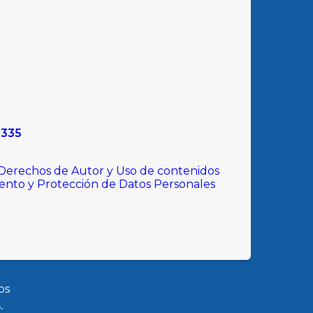
9335
 Derechos de Autor y Uso de contenidos
iento y Protección de Datos Personales
os
.