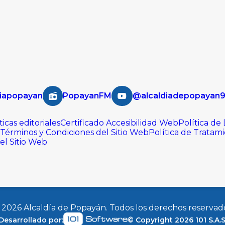
iapopayan
PopayanFM
@alcaldiadepopayan
ticas editoriales
Certificado Accesibilidad Web
Política de
Términos y Condiciones del Sitio Web
Política de Tratam
del Sitio Web
©
2026
Alcaldía de Popayán. Todos los derechos reservad
Desarrollado por:
© Copyright
2026
101 S.A.S