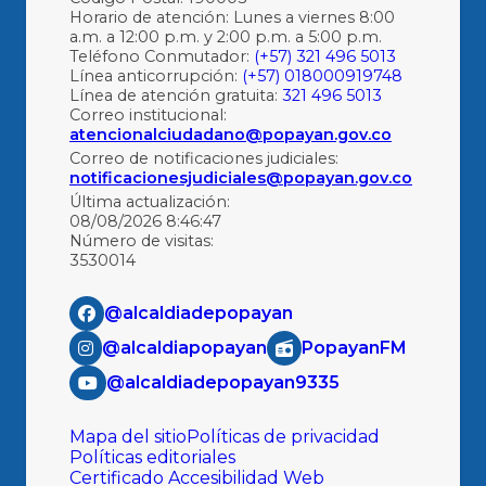
Horario de atención: Lunes a viernes 8:00
a.m. a 12:00 p.m. y 2:00 p.m. a 5:00 p.m.
Teléfono Conmutador:
(+57) 321 496 5013
Línea anticorrupción:
(+57) 018000919748
Línea de atención gratuita:
321 496 5013
Correo institucional:
atencionalciudadano@popayan.gov.co
Correo de notificaciones judiciales:
notificacionesjudiciales@popayan.gov.co
Última actualización:
08/08/2026 8:46:47
Número de visitas:
3530014
@alcaldiadepopayan
@alcaldiapopayan
PopayanFM
@alcaldiadepopayan9335
Mapa del sitio
Políticas de privacidad
Políticas editoriales
Certificado Accesibilidad Web