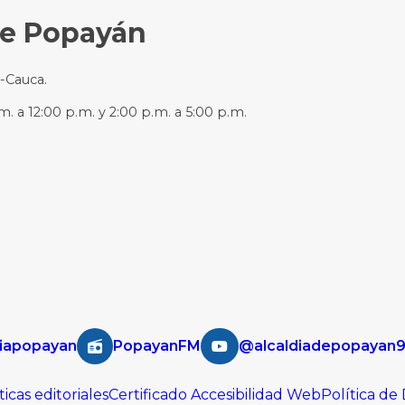
de Popayán
n-Cauca.
m. a 12:00 p.m. y 2:00 p.m. a 5:00 p.m.
iapopayan
PopayanFM
@alcaldiadepopayan
ticas editoriales
Certificado Accesibilidad Web
Política de