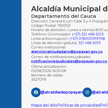
Alcaldía Municipal 
Departamento del Cauca
Dirección: Carrera 6 con Calle 5 y 4 Popayá
Código Postal: 190003
Horario de atención: Lunes a viernes 8:00 a.
Teléfono Conmutador:
(+57) 321 496 5013
Línea anticorrupción:
(+57) 018000919748
Línea de atención gratuita:
321 496 5013
Correo institucional:
atencionalciudadano@popayan.gov.co
Correo de notificaciones judiciales:
notificacionesjudiciales@popayan.gov.co
Última actualización:
05/08/2026 16:50:08
Número de visitas:
3527079
@alcaldiadepopayan
@alcald
Mapa del sitio
Políticas de privacidad
Polí