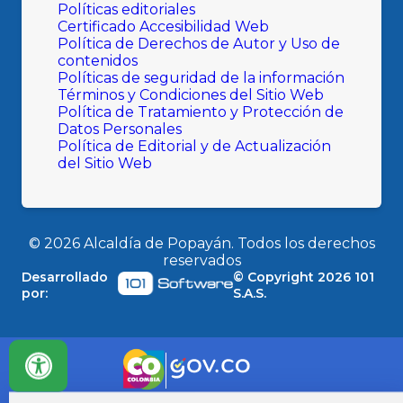
Políticas editoriales
Certificado Accesibilidad Web
Política de Derechos de Autor y Uso de
contenidos
Políticas de seguridad de la información
Términos y Condiciones del Sitio Web
Política de Tratamiento y Protección de
Datos Personales
Política de Editorial y de Actualización
del Sitio Web
©
2026
Alcaldía de Popayán. Todos los derechos
reservados
Desarrollado
© Copyright
2026
101
por:
S.A.S.