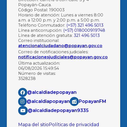
Popayán-Cauca.
Código Postal: 190003
Horario de atención: Lunes a viernes 8:00
a.m. a 12:00 p.m. y 2:00 p.m. a 5:00 p.m.
Teléfono Conmutador:
(+57) 321 496 5013
Línea anticorrupción:
(+57) 018000919748
Línea de atención gratuita:
321 496 5013
Correo institucional:
atencionalciudadano@popayan.gov.co
Correo de notificaciones judiciales:
notificacionesjudiciales@popayan.gov.co
Última actualización:
06/08/2026 15:49:54
Número de visitas:
3528238
@alcaldiadepopayan
@alcaldiapopayan
PopayanFM
@alcaldiadepopayan9335
Mapa del sitio
Políticas de privacidad