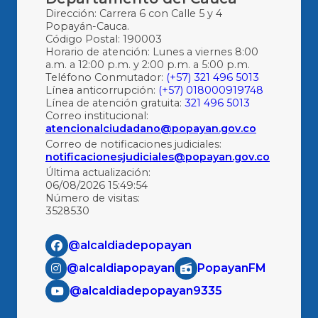
Dirección: Carrera 6 con Calle 5 y 4
Popayán-Cauca.
Código Postal: 190003
Horario de atención: Lunes a viernes 8:00
a.m. a 12:00 p.m. y 2:00 p.m. a 5:00 p.m.
Teléfono Conmutador:
(+57) 321 496 5013
Línea anticorrupción:
(+57) 018000919748
Línea de atención gratuita:
321 496 5013
Correo institucional:
atencionalciudadano@popayan.gov.co
Correo de notificaciones judiciales:
notificacionesjudiciales@popayan.gov.co
Última actualización:
06/08/2026 15:49:54
Número de visitas:
3528530
@alcaldiadepopayan
@alcaldiapopayan
PopayanFM
@alcaldiadepopayan9335