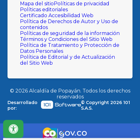
Mapa del sitio
Políticas de privacidad
Políticas editoriales
Certificado Accesibilidad Web
Política de Derechos de Autor y Uso de
contenidos
Políticas de seguridad de la información
Términos y Condiciones del Sitio Web
Política de Tratamiento y Protección de
Datos Personales
Política de Editorial y de Actualización
del Sitio Web
©
2026
Alcaldía de Popayán. Todos los derechos
reservados
Desarrollado
© Copyright
2026
101
por:
S.A.S.