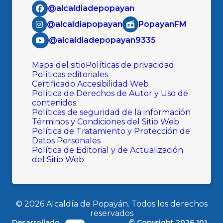
@alcaldiadepopayan
@alcaldiapopayan
PopayanFM
@alcaldiadepopayan9335
Mapa del sitio
Políticas de privacidad
Políticas editoriales
Certificado Accesibilidad Web
Política de Derechos de Autor y Uso de
contenidos
Políticas de seguridad de la información
Términos y Condiciones del Sitio Web
Política de Tratamiento y Protección de
Datos Personales
Política de Editorial y de Actualización
del Sitio Web
©
2026
Alcaldía de Popayán. Todos los derechos
reservados
Desarrollado
© Copyright
2026
101