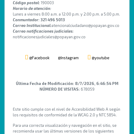
Código postal:
190003
Horario de atención:
Lunes a viernes 8:00 a.m. a 12:00 p.m. y 2:00 p.m. a 5:00 p.m.
Conmuntador:
321 496 5013
Correo Institucional:
atencionalciudadano@popayan.gov.co
Correo notificaciones judiciales:
notificacionesjudiciales@popayan.gov.co
@Facebook
@Instagram
@youtube
Última Fecha de Modificación:
8/7/2026, 6:46:54 PM
NÚMERO DE VISITAS:
678059
Este sitio cumple con el nivel de Accesibilidad Web A según
los requisitos de conformidad de la WCAG 2.0 y NTC 5854.
Para una correcta visualización y navegación en el sitio, se
recomienda usar las últimas versiones de los siguientes