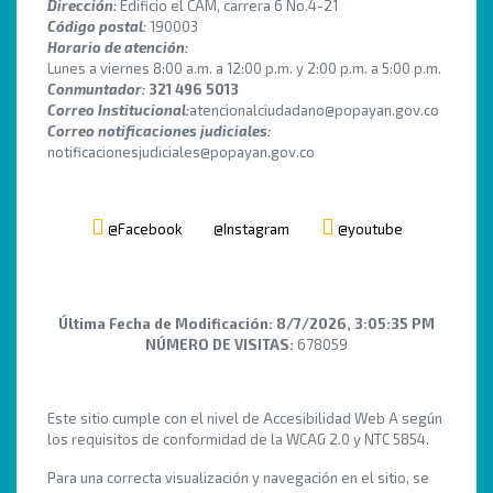
Dirección:
Edificio el CAM, carrera 6 No.4-21
Código postal:
190003
Horario de atención:
Lunes a viernes 8:00 a.m. a 12:00 p.m. y 2:00 p.m. a 5:00 p.m.
Conmuntador:
321 496 5013
Correo Institucional:
atencionalciudadano@popayan.gov.co
Correo notificaciones judiciales:
notificacionesjudiciales@popayan.gov.co
@Facebook
@Instagram
@youtube
Última Fecha de Modificación:
8/7/2026, 3:05:35 PM
NÚMERO DE VISITAS:
678059
Este sitio cumple con el nivel de Accesibilidad Web A según
los requisitos de conformidad de la WCAG 2.0 y NTC 5854.
Para una correcta visualización y navegación en el sitio, se