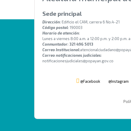
Sede principal
Dirección:
Edificio el CAM, carrera 6 No.4-21
Código postal:
190003
Horario de atención:
Lunes a viernes 8:00 a.m. a 12:00 p.m. y 2:00 p.m. a
Conmuntador:
321 496 5013
Correo Institucional:
atencionalciudadano@popaya
Correo notificaciones judiciales:
notificacionesjudiciales@popayan.gov.co
@Facebook
@Instagram
Polí