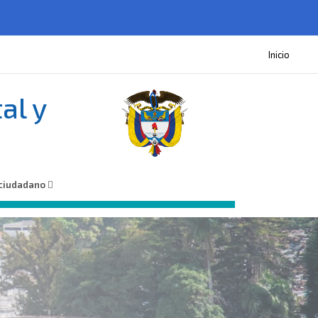
Inicio
al y
 ciudadano