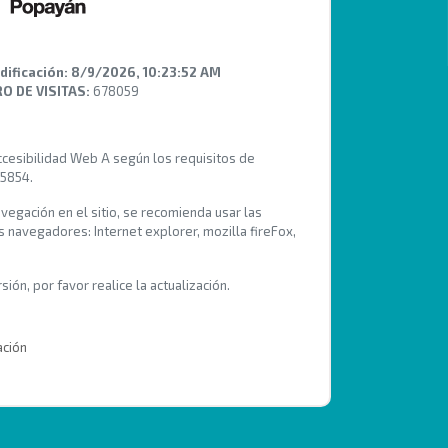
dificación:
8/9/2026, 10:23:52 AM
 DE VISITAS:
678059
Accesibilidad Web A según los requisitos de
 5854.
avegación en el sitio, se recomienda usar las
s navegadores: Internet explorer, mozilla fireFox,
ión, por favor realice la actualización.
ación