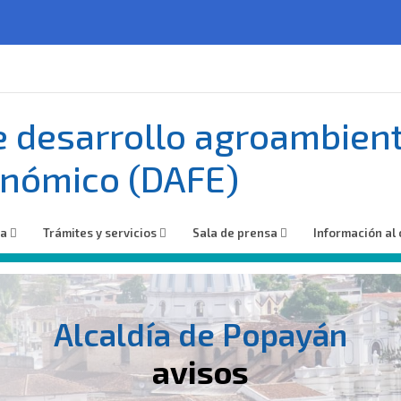
e desarrollo agroambient
nómico (DAFE)
ía
Trámites y servicios
Sala de prensa
Información al
Alcaldía de Popayán
avisos