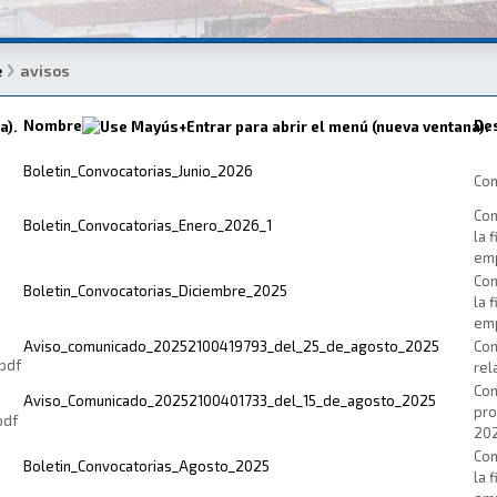
e
avisos
Nombre
De
Boletin_Convocatorias_Junio_2026
Con
Con
Boletin_Convocatorias_Enero_2026_1
la 
emp
Con
Boletin_Convocatorias_Diciembre_2025
la 
emp
Aviso_comunicado_20252100419793_del_25_de_agosto_2025
Com
rel
Com
Aviso_Comunicado_20252100401733_del_15_de_agosto_2025
pro
20
Con
Boletin_Convocatorias_Agosto_2025
la 