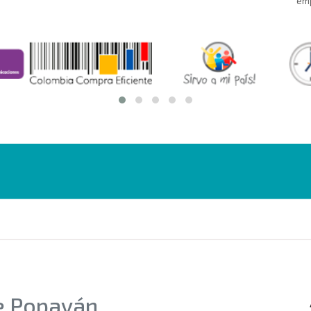
emp
de Popayán