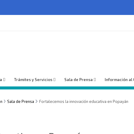
ía
Trámites y Servicios
Sala de Prensa
Información al
ón
Sala de Prensa
Fortalecemos la innovación educativa en Popayán