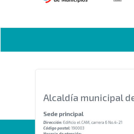
Alcaldía municipal 
Sede principal
Dirección:
Edificio el CAM, carrera 6 No.4-21
Código postal:
190003
Horario de atención: