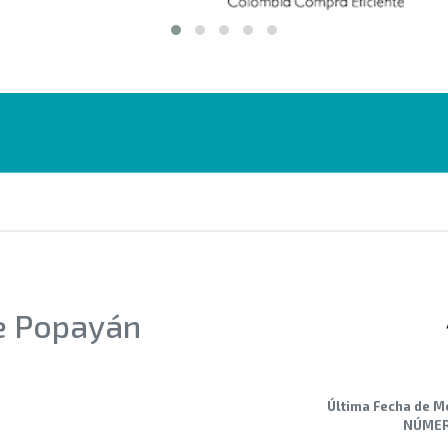
de Popayán
Última Fecha de M
NÚMERO