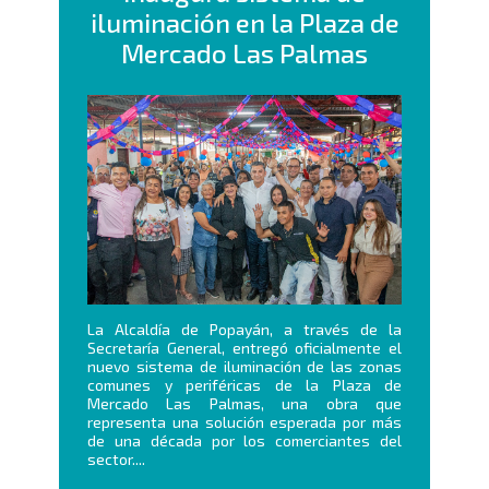
iluminación en la Plaza de
Mercado Las Palmas
La Alcaldía de Popayán, a través de la
Secretaría General, entregó oficialmente el
nuevo sistema de iluminación de las zonas
comunes y periféricas de la Plaza de
Mercado Las Palmas, una obra que
representa una solución esperada por más
de una década por los comerciantes del
sector....