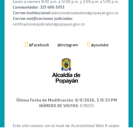
Lunes a viernes 8:00 a.m. a 12:00 p.m. y 2:00 p.m. a 5:00 p.m.
Conmuntador:
321 496 5013
Correo Institucional:
atencionalciudadano@popayan.gov.co
Correo notificaciones judiciales:
notificacionesjudiciales@popayan.gov.co
@Facebook
@Instagram
@youtube
Última Fecha de Modificación:
8/9/2026, 3:15:33 PM
NÚMERO DE VISITAS:
678059
Este sitio cumple con el nivel de Accesibilidad Web A según
los requisitos de conformidad de la WCAG 2.0 y NTC 5854.