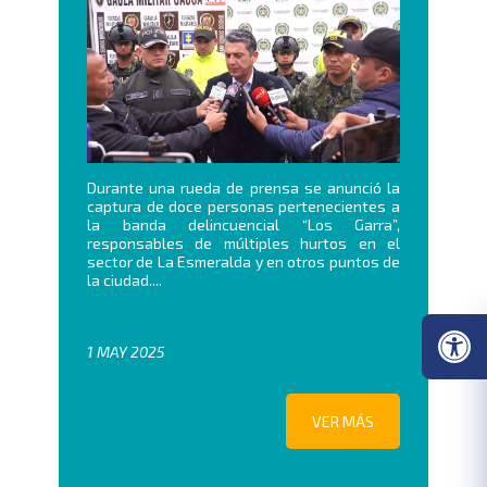
Durante una rueda de prensa se anunció la
captura de doce personas pertenecientes a
la banda delincuencial “Los Garra”,
responsables de múltiples hurtos en el
sector de La Esmeralda y en otros puntos de
la ciudad....
1 MAY 2025
VER MÁS