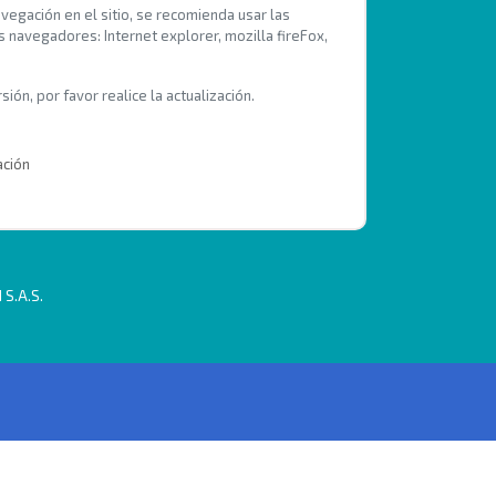
avegación en el sitio, se recomienda usar las
s navegadores: Internet explorer, mozilla fireFox,
ión, por favor realice la actualización.
ación
 S.A.S.