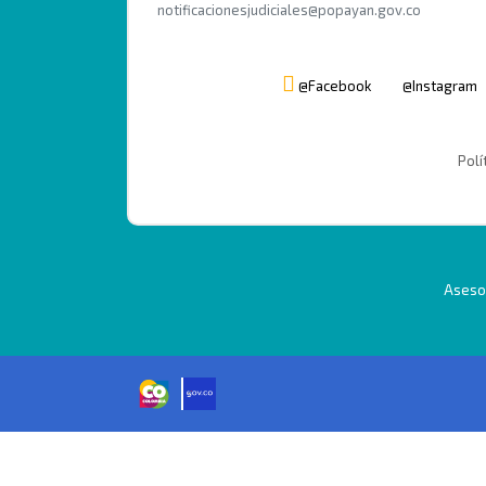
notificacionesjudiciales@popayan.gov.co
@Facebook
@Instagram
Polí
Asesor