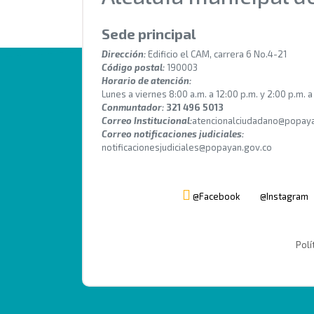
Sede principal
Dirección:
Edificio el CAM, carrera 6 No.4-21
Código postal:
190003
Horario de atención:
Lunes a viernes 8:00 a.m. a 12:00 p.m. y 2:00 p.m. a
Conmuntador:
321 496 5013
Correo Institucional:
atencionalciudadano@popaya
Correo notificaciones judiciales:
notificacionesjudiciales@popayan.gov.co
@Facebook
@Instagram
Polí