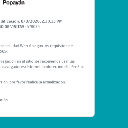
dificación:
8/8/2026, 2:30:35 PM
 DE VISITAS:
678059
Accesibilidad Web A según los requisitos de
 5854.
avegación en el sitio, se recomienda usar las
s navegadores: Internet explorer, mozilla fireFox,
ión, por favor realice la actualización.
ación