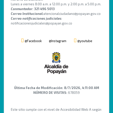
morosos
Lunes a viernes 8:00 a.m. a 12:00 p.m. y 2:00 p.m. a 5:00 p.m.
de
Conmuntador:
321 496 5013
Popayán
Correo Institucional:
atencionalciudadano@popayan.gov.co
tenían
Correo notificaciones judiciales:
para
notificacionesjudiciales@popayan.gov.co
el
pago
de
@Facebook
@Instagram
@youtube
los
impuestos
de
Industria
y
Comercio,
Predial
y
Alumbrado
Última Fecha de Modificación:
8/7/2026, 4:11:00 AM
Público;
NÚMERO DE VISITAS:
678059
ahora
solo
les
Este sitio cumple con el nivel de Accesibilidad Web A según
queda