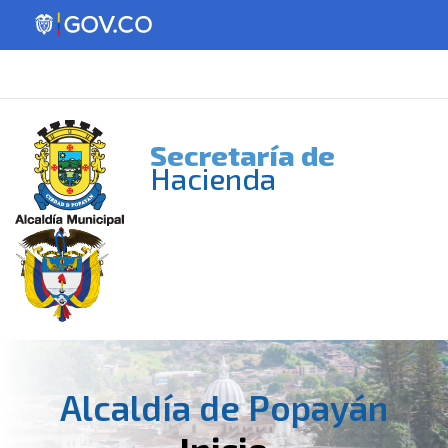
Secretaría de
Hacienda
Alcaldía de Popayán