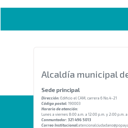
Alcaldía municipal 
Sede principal
Dirección:
Edificio el CAM, carrera 6 No.4-21
Código postal:
190003
Horario de atención:
Lunes a viernes 8:00 a.m. a 12:00 p.m. y 2:00 p.m. a
Conmuntador:
321 496 5013
Correo Institucional:
atencionalciudadano@popaya