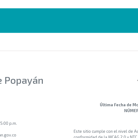
de Popayán
Última Fecha de Mo
NÚMERO
 5:00 p.m.
Este sitio cumple con el nivel de 
n.gov.co
conformidad de la WCAG 2.0 y NTC