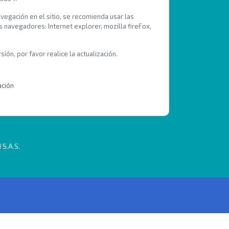
avegación en el sitio, se recomienda usar las
s navegadores: Internet explorer, mozilla fireFox,
ión, por favor realice la actualización.
ación
 S.A.S.