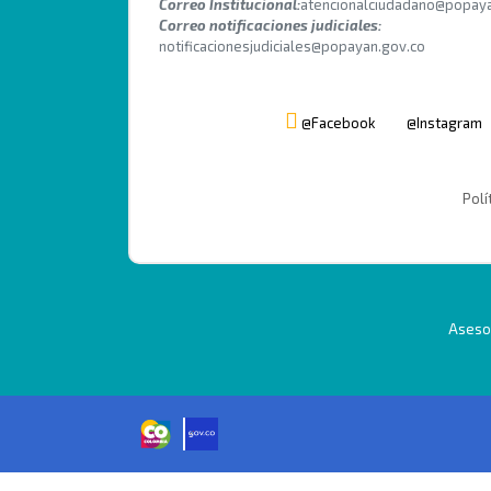
Correo Institucional:
atencionalciudadano@popaya
Correo notificaciones judiciales:
notificacionesjudiciales@popayan.gov.co
@Facebook
@Instagram
Polí
Asesor