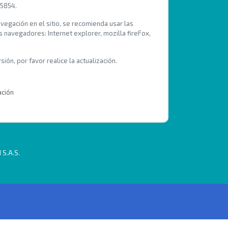
 5854.
avegación en el sitio, se recomienda usar las
s navegadores: Internet explorer, mozilla fireFox,
ión, por favor realice la actualización.
ación
 S.A.S.