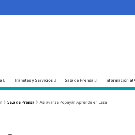
ía
Trámites y Servicios
Sala de Prensa
Información al
ón
Sala de Prensa
Así avanza Popayán Aprende en Casa