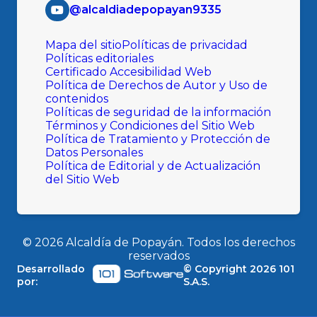
@alcaldiadepopayan9335
Mapa del sitio
Políticas de privacidad
Políticas editoriales
Certificado Accesibilidad Web
Política de Derechos de Autor y Uso de
contenidos
Políticas de seguridad de la información
Términos y Condiciones del Sitio Web
Política de Tratamiento y Protección de
Datos Personales
Política de Editorial y de Actualización
del Sitio Web
©
2026
Alcaldía de Popayán. Todos los derechos
reservados
Desarrollado
© Copyright
2026
101
por:
S.A.S.