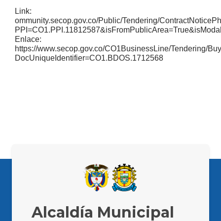
Link: https:
ommunity.secop.gov.co/Public/Tendering/ContractNoticeP
PPI=CO1.PPI.11812587&isFromPublicArea=True&isModal
Enlace:
https://www.secop.gov.co/CO1BusinessLine/Tendering/Bu
DocUniqueIdentifier=CO1.BDOS.1712568​
Alcaldía Municipal