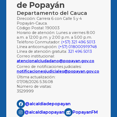
de Popayán
Departamento del Cauca
Dirección: Carrera 6 con Calle 5 y 4
Popayán-Cauca.
Código Postal: 190003
Horario de atención: Lunes a viernes 8:00
a.m. a 12:00 p.m. y 2:00 p.m. a 5:00 p.m.
Teléfono Conmutador:
(+57) 321 496 5013
Línea anticorrupción:
(+57) 018000919748
Línea de atención gratuita:
321 496 5013
Correo institucional:
atencionalciudadano@popayan.gov.co
Correo de notificaciones judiciales:
notificacionesjudiciales@popayan.gov.co
Última actualización:
07/08/2026 5:36:08
Número de visitas:
3529999
@alcaldiadepopayan
@alcaldiapopayan
PopayanFM